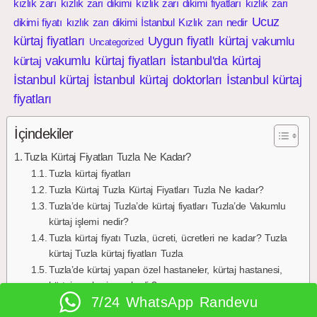
kızlık zarı
kızlık zarı dikimi
kızlık zarı dikimi fiyatları
kızlık zarı
Ucuz
dikimi fiyatı
kızlık zarı dikimi İstanbul
Kızlık zarı nedir
kürtaj fiyatları
Uygun fiyatlı kürtaj
vakumlu
Uncategorized
vakumlu kürtaj fiyatları
İstanbul'da kürtaj
kürtaj
İstanbul kürtaj
İstanbul kürtaj doktorları
İstanbul kürtaj
fiyatları
İçindekiler
Tuzla Kürtaj Fiyatları Tuzla Ne Kadar?
Tuzla kürtaj fiyatları
Tuzla Kürtaj Tuzla Kürtaj Fiyatları Tuzla Ne kadar?
Tuzla’de kürtaj Tuzla’de kürtaj fiyatları Tuzla’de Vakumlu
kürtaj işlemi nedir?
Tuzla kürtaj fiyatı Tuzla, ücreti, ücretleri ne kadar? Tuzla
kürtaj Tuzla kürtaj fiyatları Tuzla
Tuzla’de kürtaj yapan özel hastaneler, kürtaj hastanesi,
kürtaj merkezi nerelerdir?
7/24 WhatsApp Randevu