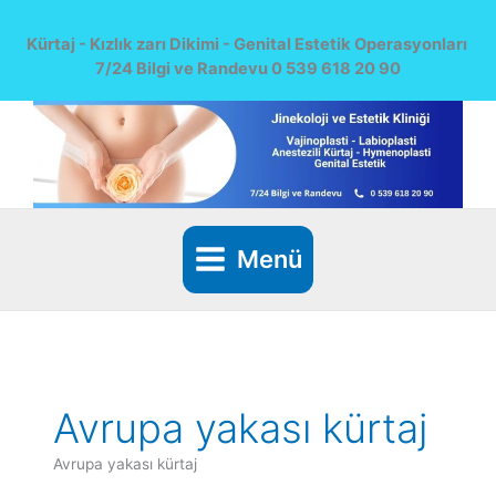
İçeriğe
atla
Kürtaj - Kızlık zarı Dikimi - Genital Estetik Operasyonları
7/24 Bilgi ve Randevu 0 539 618 20 90
Menü
Avrupa yakası kürtaj
Avrupa yakası kürtaj