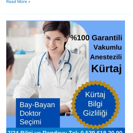
Read More »
Kürtaj
fiyatları
Kadınlar
kulübü
2021