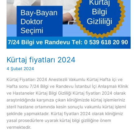
Kürtaj fiyatları 2024
4 Şubat 2024
Kürtaj Fiyatları 2024 Anestezili Vakumlu Kürtaj Hafta içi ve
Hafta sonu 7/24 Bilgi ve Randevu İstanbul İçi Anlaşmalı Klinik
ve Hastaneler Kürtaj Bilgi Gizliliği Kürtaj fiyatları 2024 olarak
araştırıldığında karşınıza çıkan kliniğimizde kürtaj işlemleriniz
steril hastane ortamında kesin sonuçlu vakumlu kürtaj işlemi
şeklinde yapmaktadır. Kürtaj fiyatları 2024 olarak kliniğimiz
yasal prosedürlere uyarak kürtaj bilgi gizliliğine önem
vermektedir.