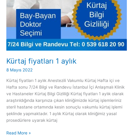
Kürtaj fiyatları 1 aylık
8 Mayıs 2022
Kürtaj fiyatları 1 aylık Anestezili Vakumlu Kürtaj Hafta içi ve
Hafta sonu 7/24 Bilgi ve Randevu İstanbul İçi Anlaşmalı Klinik
ve Hastaneler Kürtaj Bilgi Gizliliği Kürtaj fiyatları 1 aylık olarak
araştırıldığında karşınıza çıkan kliniğimizde kürtaj işlemleriniz
steril hastane ortamında kesin sonuçlu vakumlu kürtaj işlemi
şeklinde yapmaktadır. 1 aylık Kürtaj olarak kliniğimiz yasal
prosedürlere uyarak kürtaj
Read More »