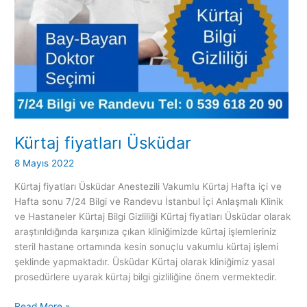
Kürtaj fiyatları Üsküdar
8 Mayıs 2022
Kürtaj fiyatları Üsküdar Anestezili Vakumlu Kürtaj Hafta içi ve
Hafta sonu 7/24 Bilgi ve Randevu İstanbul İçi Anlaşmalı Klinik
ve Hastaneler Kürtaj Bilgi Gizliliği Kürtaj fiyatları Üsküdar olarak
araştırıldığında karşınıza çıkan kliniğimizde kürtaj işlemleriniz
steril hastane ortamında kesin sonuçlu vakumlu kürtaj işlemi
şeklinde yapmaktadır. Üsküdar Kürtaj olarak kliniğimiz yasal
prosedürlere uyarak kürtaj bilgi gizliliğine önem vermektedir.
Read More »