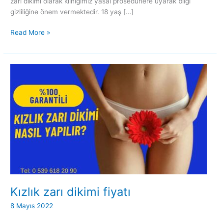
zarı dikimi olarak kliniğimiz yasal prosedürlere uyarak bilgi
gizliliğine önem vermektedir. 18 yaş […]
Read More »
Kızlık
zarı
dikimi
fiyatı
Kızlık zarı dikimi fiyatı
8 Mayıs 2022