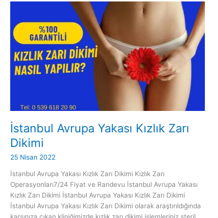
İstanbul
Avrupa
Yakası
Kızlık
Zarı
Dikimi
İstanbul Avrupa Yakası Kızlık Zarı
Dikimi
25 Nisan 2022
İstanbul Avrupa Yakası Kızlık Zarı Dikimi Kızlık Zarı
Operasyonları7/24 Fiyat ve Randevu İstanbul Avrupa Yakası
Kızlık Zarı Dikimi İstanbul Avrupa Yakası Kızlık Zarı Dikimi
İstanbul Avrupa Yakası Kızlık Zarı Dikimi olarak araştırıldığında
karşınıza çıkan kliniğimizde kızlık zarı dikimi işlemleriniz steril