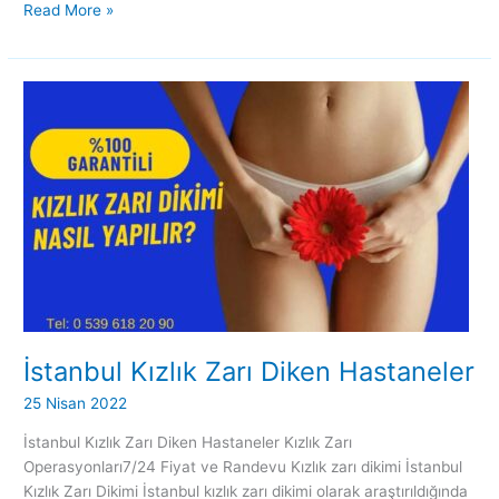
Read More »
İstanbul
Kızlık
Zarı
Diken
Hastaneler
İstanbul Kızlık Zarı Diken Hastaneler
25 Nisan 2022
İstanbul Kızlık Zarı Diken Hastaneler Kızlık Zarı
Operasyonları7/24 Fiyat ve Randevu Kızlık zarı dikimi İstanbul
Kızlık Zarı Dikimi İstanbul kızlık zarı dikimi olarak araştırıldığında