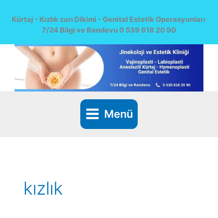
İçeriğe
atla
Kürtaj - Kızlık zarı Dikimi - Genital Estetik Operasyonları
7/24 Bilgi ve Randevu 0 539 618 20 90
Menü
kızlık