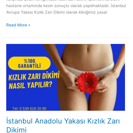
hastane ortamında kesin sonuçlu olarak yapılmaktadır. İstanbul
Avrupa Yakası Kızlık Zarı Dikimi olarak kliniğimiz yasal
Read More »
İstanbul
Anadolu
Yakası
Kızlık
Zarı
Dikimi
İstanbul Anadolu Yakası Kızlık Zarı
Dikimi