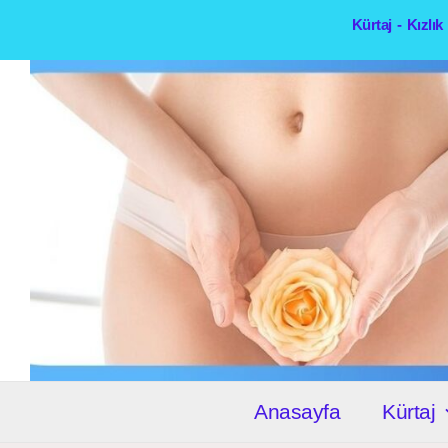
İçeriğe
Kürtaj - Kızlı
atla
Anasayfa
Kürtaj