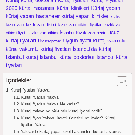
Kürtaj
kürtaj doktorları
kürtaj fiyatları
Kürtaj Fiyatları
2025
kürtaj hastanesi
kürtaj klinikleri
Kürtaj yapan
kürtaj yapan hastaneler
kürtaj yapan klinikler
kızlık
kızlık zarı
kızlık zarı dikimi
kızlık zarı dikimi fiyatları
kızlık zarı
Ucuz
dikimi fiyatı
kızlık zarı dikimi İstanbul
Kızlık zarı nedir
kürtaj fiyatları
Uygun fiyatlı kürtaj
vakumlu
Uncategorized
vakumlu kürtaj fiyatları
İstanbul'da kürtaj
kürtaj
İstanbul kürtaj
İstanbul kürtaj doktorları
İstanbul kürtaj
fiyatları
İçindekiler
Kürtaj fiyatları Yalova
Kürtaj fiyatları Yalova
Kürtaj fiyatları Yalova Ne kadar?
Kürtaj Yalova ve Vakumlu kürtaj işlemi nedir?
Kürtaj fiyatı Yalova, ücreti, ücretleri ne kadar? Kürtaj
fiyatları Yalova
Yalova’de kürtaj yapan özel hastaneler, kürtaj hastanesi,