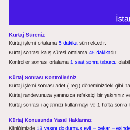
İsta
Kürtaj Süreniz
Kürtaj işlemi ortalama
5 dakika
sürmektedir.
Kürtaj sonrası kalış süresi ortalama
45 dakika
dır.
Kontroller sonrası ortalama
1 saat sonra taburcu
olabili
Kürtaj Sonrası Kontrolleriniz
Kürtaj işlemi sonrası adet ( regl) döneminizdeki gibi h
Kürtaj randevunuza yanınızda refakatçi bir yakınınız ve
Kürtaj sonrası ilaçlarınızı kullanmayı ve 1 hafta sonra
Kürtaj Konusunda Yasal Haklarınız
Kliniğimizde
18 yaşını doldurmuş evli – bekar – eşinde