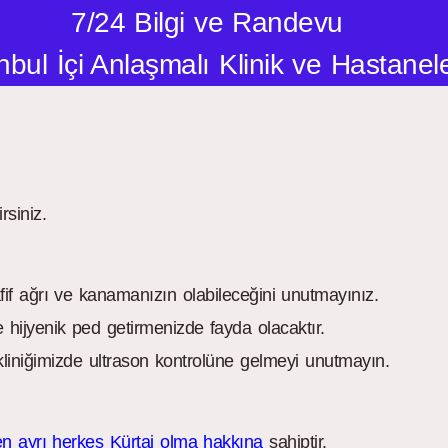
7/24 Bilgi ve Randevu
nbul İçi Anlaşmalı Klinik ve Hastanel
rsiniz.
afif ağrı ve kanamanızın olabileceğini unutmayınız.
 hijyenik ped getirmenizde fayda olacaktır.
 kliniğimizde ultrason kontrolüne gelmeyi unutmayın.
n ayrı herkes Kürtaj olma hakkına
sahiptir.