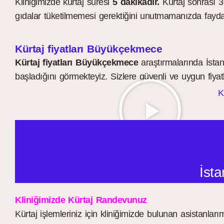
Kliniğimizde kürtaj süresi
5 dakikadır.
Kürtaj sonrası 30
gıdalar tüketilmemesi gerektiğini unutmamanızda fayda
Kürtaj fiyatları Büyükçekmece
Kürtaj fiyatları Büyükçekmece
araştırmalarında İstan
başladığını görmekteyiz. Sizlere güvenli ve uygun fiyatla
K
İsta
Kliniğimizde Kürtaj Randevunuz
Kürtaj işlemleriniz için kliniğimizde bulunan asistanlarımı