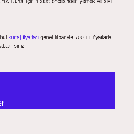
siniz. Kürtaj için 4 saat öncesinden yemek ve sıvı
nbul
kürtaj fiyatları
genel itibariyle 700 TL fiyatlarla
abilirsiniz.
er