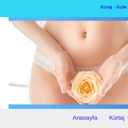
İçeriğe
Kürtaj - Kızlı
atla
Anasayfa
Kürtaj