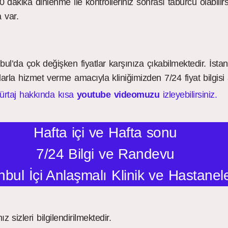
 dakika dinlenme ile kontrolleriniz sonrası taburcu olabilir
 var.
bul’da çok değişken fiyatlar karşınıza çıkabilmektedir. İsta
rla hizmet verme amacıyla kliniğimizden 7/24 fiyat bilgisi al
ürtaj hakkında kısa
youtube videomuzu
izleyebilirsiniz.
Hafta içi ve Hafta sonu
7/24 Bilgi ve Randevu
nbul İçi Anlaşmalı Klinik ve Hastanel
z sizleri bilgilendirilmektedir.