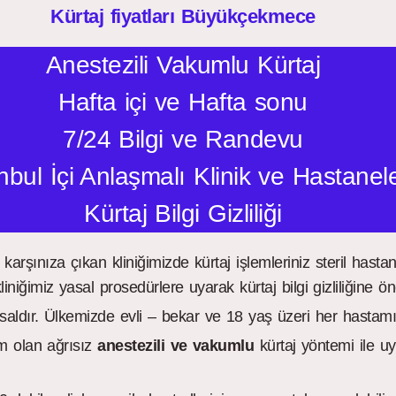
Kürtaj fiyatları Büyükçekmece
Anestezili Vakumlu Kürtaj
Hafta içi ve Hafta sonu
7/24 Bilgi ve Randevu
nbul İçi Anlaşmalı Klinik ve Hastanel
Kürtaj Bilgi Gizliliği
 karşınıza çıkan kliniğimizde kürtaj işlemleriniz steril has
liniğimiz yasal prosedürlere uyarak kürtaj bilgi gizliliğine 
saldır. Ülkemizde evli – bekar ve 18 yaş üzeri her hastamız 
em olan ağrısız
anestezili ve vakumlu
kürtaj yöntemi ile uy