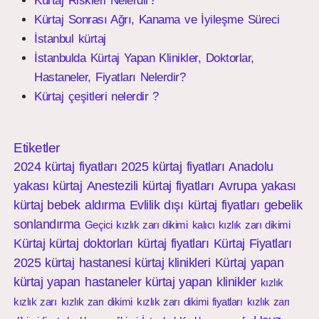
Kürtaj Riskleri Nelerdir?
Kürtaj Sonrası Ağrı, Kanama ve İyileşme Süreci
İstanbul kürtaj
İstanbulda Kürtaj Yapan Klinikler, Doktorlar,
Hastaneler, Fiyatları Nelerdir?
Kürtaj çeşitleri nelerdir ?
Etiketler
2024 kürtaj fiyatları
2025 kürtaj fiyatları
Anadolu
yakası kürtaj
Anestezili kürtaj fiyatları
Avrupa yakası
kürtaj
bebek aldırma
Evlilik dışı kürtaj fiyatları
gebelik
sonlandırma
Geçici kızlık zarı dikimi
kalıcı kızlık zarı dikimi
Kürtaj
kürtaj doktorları
kürtaj fiyatları
Kürtaj Fiyatları
2025
kürtaj hastanesi
kürtaj klinikleri
Kürtaj yapan
kürtaj yapan hastaneler
kürtaj yapan klinikler
kızlık
kızlık zarı
kızlık zarı dikimi
kızlık zarı dikimi fiyatları
kızlık zarı