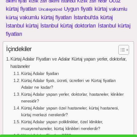
Ucuz
dikimi fiyatı
kızlık zarı dikimi İstanbul
Kızlık zarı nedir
kürtaj fiyatları
Uygun fiyatlı kürtaj
vakumlu
Uncategorized
vakumlu kürtaj fiyatları
İstanbul'da kürtaj
kürtaj
İstanbul kürtaj
İstanbul kürtaj doktorları
İstanbul kürtaj
fiyatları
İçindekiler
Kürtaj Adalar Fiyatları ve Adalar Kürtaj yapan yerler, doktorlar,
hastaneler
Kürtaj Adalar fiyatları
Kürtaj Adalar fiyatı, ücreti, ücretleri ve Kürtaj fiyatları
Adalar ne kadar?
Kürtaj Adalar yapan yerler, doktorlar, hastaneler, klinikler
neresidir?
Kürtaj Adalar yapan özel hastaneler, kürtaj hastanesi,
kürtaj merkezi nerelerdir?
Kürtaj Adalar yapan poliklinikler, özel klinikler,
muayenehaneler, kürtaj klinikleri nerelerdir?
Kürtaj Adalar Fiyatları 2022