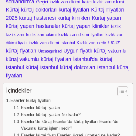
sonlandırma
Geçici kızlık zarı dikimi
kalıcı kızlık zarı dikimi
Kürtaj
kürtaj doktorları
kürtaj fiyatları
Kürtaj Fiyatları
2025
kürtaj hastanesi
kürtaj klinikleri
Kürtaj yapan
kürtaj yapan hastaneler
kürtaj yapan klinikler
kızlık
kızlık zarı
kızlık zarı dikimi
kızlık zarı dikimi fiyatları
kızlık zarı
Ucuz
dikimi fiyatı
kızlık zarı dikimi İstanbul
Kızlık zarı nedir
kürtaj fiyatları
Uygun fiyatlı kürtaj
vakumlu
Uncategorized
vakumlu kürtaj fiyatları
İstanbul'da kürtaj
kürtaj
İstanbul kürtaj
İstanbul kürtaj doktorları
İstanbul kürtaj
fiyatları
İçindekiler
Esenler kürtaj fiyatları
Esenler kürtaj fiyatları
Esenler kürtaj fiyatları Ne kadar?
Esenler’de kürtaj Esenler’de kürtaj fiyatları Esenler’de
Vakumlu kürtaj işlemi nedir?
Esenler kürtaj fiyatı Esenler, ücreti, ücretleri ne kadar?