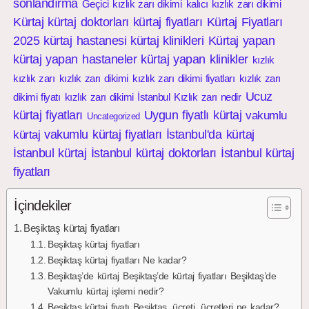
sonlandırma
Geçici kızlık zarı dikimi
kalıcı kızlık zarı dikimi
Kürtaj
kürtaj doktorları
kürtaj fiyatları
Kürtaj Fiyatları
2025
kürtaj hastanesi
kürtaj klinikleri
Kürtaj yapan
kürtaj yapan hastaneler
kürtaj yapan klinikler
kızlık
kızlık zarı
kızlık zarı dikimi
kızlık zarı dikimi fiyatları
kızlık zarı
Ucuz
dikimi fiyatı
kızlık zarı dikimi İstanbul
Kızlık zarı nedir
kürtaj fiyatları
Uygun fiyatlı kürtaj
vakumlu
Uncategorized
vakumlu kürtaj fiyatları
İstanbul'da kürtaj
kürtaj
İstanbul kürtaj
İstanbul kürtaj doktorları
İstanbul kürtaj
fiyatları
İçindekiler
Beşiktaş kürtaj fiyatları
Beşiktaş kürtaj fiyatları
Beşiktaş kürtaj fiyatları Ne kadar?
Beşiktaş’de kürtaj Beşiktaş’de kürtaj fiyatları Beşiktaş’de
Vakumlu kürtaj işlemi nedir?
Beşiktaş kürtaj fiyatı Beşiktaş, ücreti, ücretleri ne kadar?