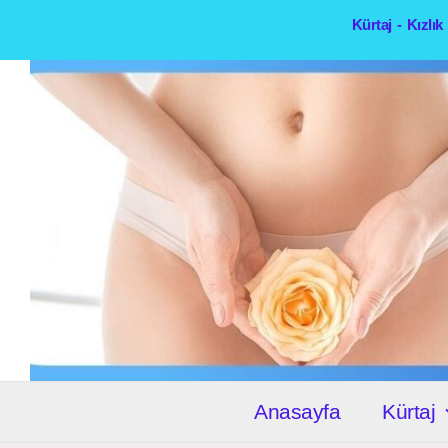
İçeriğe
Kürtaj - Kızlı
atla
Anasayfa
Kürtaj