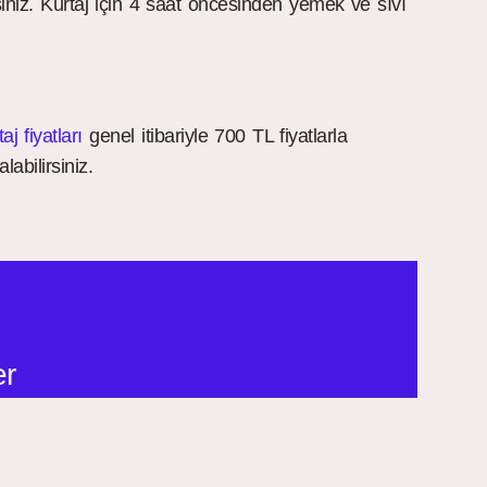
siniz. Kürtaj için 4 saat öncesinden yemek ve sıvı
taj fiyatları
genel itibariyle 700 TL fiyatlarla
abilirsiniz.
er