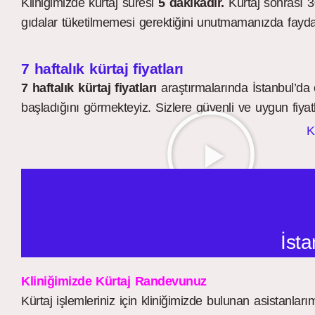
Kliniğimizde kürtaj süresi
5 dakikadır.
Kürtaj sonrası 30
gıdalar tüketilmemesi gerektiğini unutmamanızda fayda
7 haftalık kürtaj fiyatları
7 haftalık kürtaj fiyatları
araştırmalarında İstanbul’da 
başladığını görmekteyiz. Sizlere güvenli ve uygun fiyatla
K
İsta
Kliniğimizde Kürtaj Randevunuz
Kürtaj işlemleriniz için kliniğimizde bulunan asistanlarımı