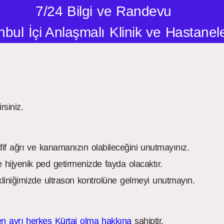
7/24 Bilgi ve Randevu
nbul İçi Anlaşmalı Klinik ve Hastanel
rsiniz.
afif ağrı ve kanamanızın olabileceğini unutmayınız.
 hijyenik ped getirmenizde fayda olacaktır.
 kliniğimizde ultrason kontrolüne gelmeyi unutmayın.
n ayrı herkes Kürtaj olma hakkına
sahiptir.