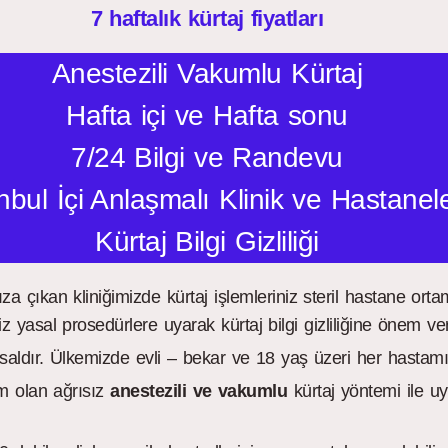
7 haftalık kürtaj fiyatları
Anestezili Vakumlu Kürtaj
Hafta içi ve Hafta sonu
7/24 Bilgi ve Randevu
nbul İçi Anlaşmalı Klinik ve Hastanel
Kürtaj Bilgi Gizliliği
ıza çıkan kliniğimizde kürtaj işlemleriniz steril hastane or
iz yasal prosedürlere uyarak kürtaj bilgi gizliliğine önem ve
saldır. Ülkemizde evli – bekar ve 18 yaş üzeri her hastamız 
em olan ağrısız
anestezili ve vakumlu
kürtaj yöntemi ile uy