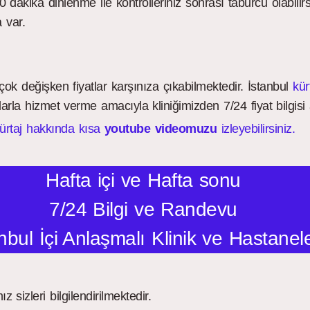
 dakika dinlenme ile kontrolleriniz sonrası taburcu olabilir
 var.
çok değişken fiyatlar karşınıza çıkabilmektedir. İstanbul
kür
rla hizmet verme amacıyla kliniğimizden 7/24 fiyat bilgisi al
ürtaj hakkında kısa
youtube videomuzu
izleyebilirsiniz.
Hafta içi ve Hafta sonu
7/24 Bilgi ve Randevu
nbul İçi Anlaşmalı Klinik ve Hastanel
z sizleri bilgilendirilmektedir.