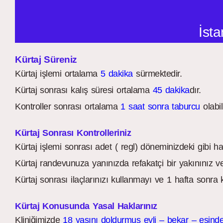
İsta
Kürtaj Süreniz
Kürtaj işlemi ortalama
5 dakika
sürmektedir.
Kürtaj sonrası kalış süresi ortalama
45 dakika
dır.
Kontroller sonrası ortalama
1 saat sonra taburcu
olabili
Kürtaj Sonrası Kontrolleriniz
Kürtaj işlemi sonrası adet ( regl) döneminizdeki gibi h
Kürtaj randevunuza yanınızda refakatçi bir yakınınız ve
Kürtaj sonrası ilaçlarınızı kullanmayı ve 1 hafta sonra
Kürtaj Konusunda Yasal Haklarınız
Kliniğimizde
18 yaşını doldurmuş evli – bekar – eşinde