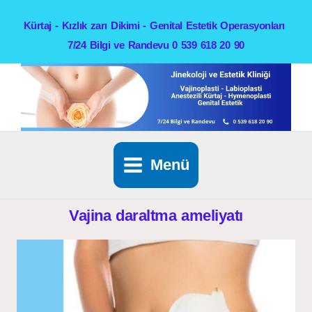
İçeriğe
Kürtaj - Kızlık zarı Dikimi - Genital Estetik Operasyonları
atla
7/24 Bilgi ve Randevu 0 539 618 20 90
Menü
Vajina daraltma ameliyatı