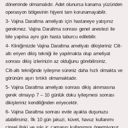
döneminde olmamalıdır. Adet olunursa kanama yüzünden
operasyon bölgesinin hijyeni tam korunamayabilir.
3- Vajina Daraltma ameliyatı için hastaneye yatışınız
gerekmez. Vajina Daraltma sonrası genel anestezi ile
bile yapılsa aynı gün hasta taburcu edilebilir.
4- Kliniğimizde Vajina Daraltma ameliyatı dikişleriniz Cilt-
altı eriyen dikiş tekniği ile yapılmakta olup ameliyat
sonrası dikiş izlerinizin az olduğunu görebilirsiniz.
Cilt-altı tekniğinde iyileşme süreniz daha hızlı olmakta ve
görünüm aşırı tırtıklı olmamaktadır.
5- Vajina Daraltma ameliyatı sonrası dikiş alınmasına
gerek olmayıp 7 – 10 günlük doku iyileşmesi sonrası
dikişleriniz kendiliğinden eriyecektir.
6- Vajina Daraltma sonrası evde ayakta duşunuzu
alabilirsiniz. İlk 10 gün jakuzi, küvet, havuz kullanımı
cinsel ilişki ve sıkı iç çamaşırı kullanımını önermiyoruz.